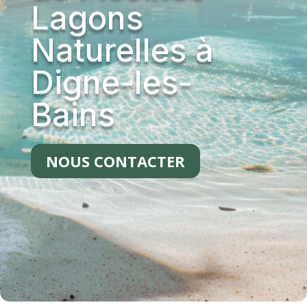
Lagons
Naturelles à
Digne-les-
Bains
NOUS CONTACTER